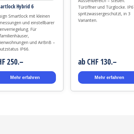
Aussenbereich – steuert
artlock Hybrid 6
Türöffner und Türglocke. IP6
spritzwassergeschützt, in 3
ign Smartlock mit kleinen
Varianten.
essungen und einstellbarer
enverriegelung. Für
familienhäuser,
rienwohnungen und AirBnB –
utzstatus IP66.
HF 250.–
ab CHF 130.–
Mehr erfahren
Mehr erfahren