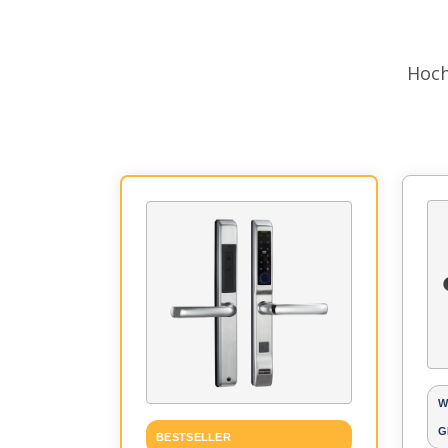
Hoch
W
G
BESTSELLER