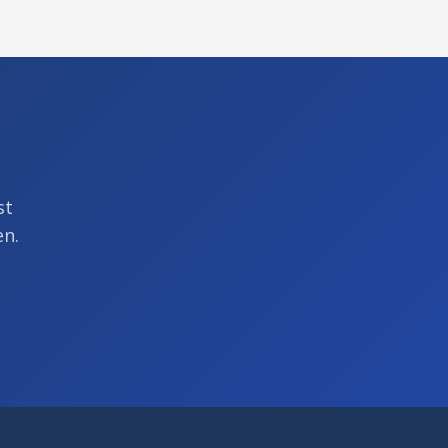
st
en.